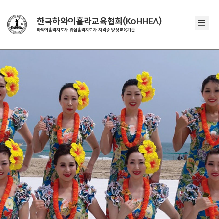
한국하와이훌라교육협회(KoHHEA)
하와이훌라지도자 워십훌라지도자 자격증 양성교육기관