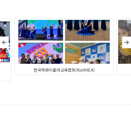
한국하와이훌라교육협회(KoHHEA)